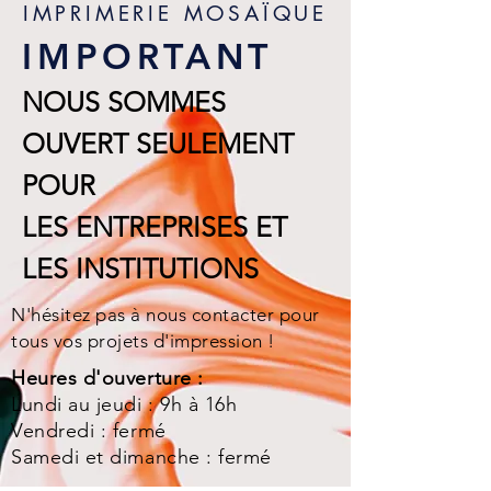
IMPRIMERIE MOSAÏQUE
IMPORTANT
NOUS SOMMES
OUVERT SEULEMENT
POUR
LES ENTREPRISES ET
LES INSTITUTIONS
N'hésitez pas à nous contacter pour
tous vos projets d'impression !
Heures d'ouverture :
Lundi au jeudi : 9h à 16h
Vendredi : fermé
Samedi et dimanche : fermé